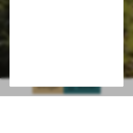
Anfragen
Buchen
Almenparadies Gaistal – Natur
pur erleben