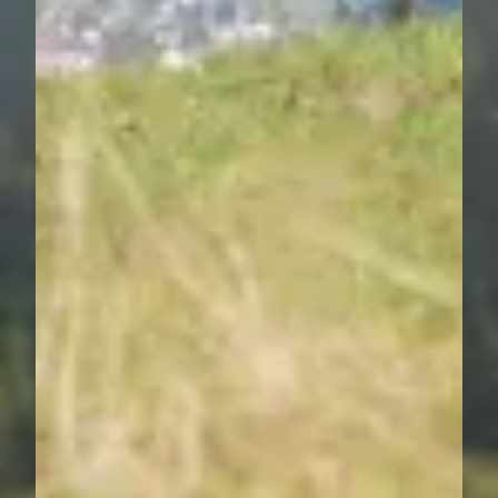
----
----