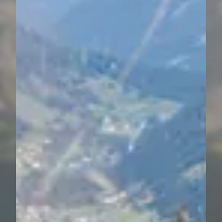
----
Almenparadies
Gaistal
Herrlich, natürlich und einmalig am
Tiroler Hochplateau.