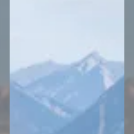
----
----