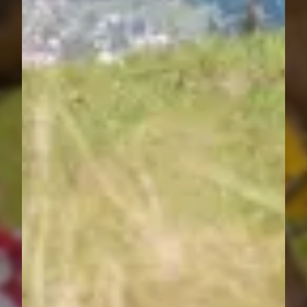
----
kulinarische Highlights genießen – im
Naturwellness & Family Hotel
Hubertushof und Alpencafé Leutasch
auf dem Tiroler Hochplateau.
----