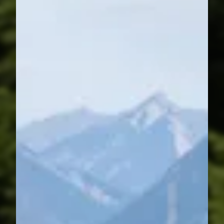
----
----