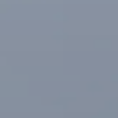
-----