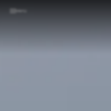
----
Menü