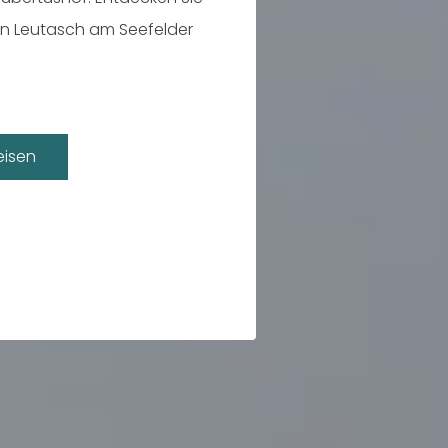
in Leutasch am Seefelder
Touren
isen