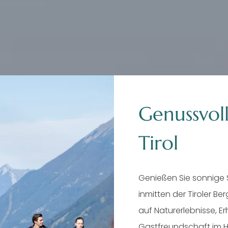
Genussvoll
Tirol
Genießen Sie sonnige
nterwandern in Ti
inmitten der Tiroler Be
auf Naturerlebnisse, E
Gastfreundschaft im H