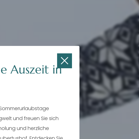
e Auszeit in
 Sommerurlaubstage
rol
rgwelt und freuen Sie sich
rholung und herzliche
ubertushof. Entdecken Sie