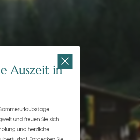
e Auszeit in
 Sommerurlaubstage
tal
rgwelt und freuen Sie sich
rholung und herzliche
ubertushof. Entdecken Sie