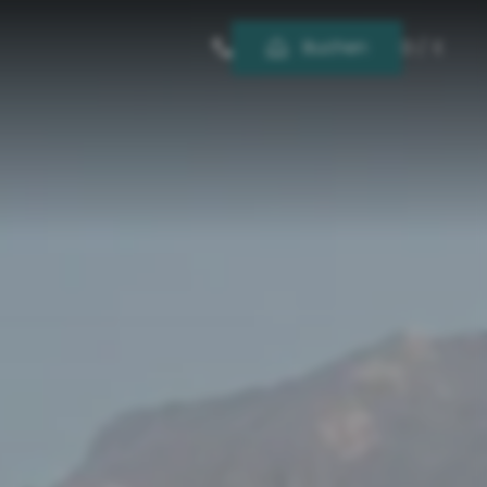
-----
Buchen
D
/
E