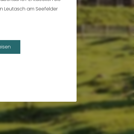
in Leutasch am Seefelder
ateau.
isen