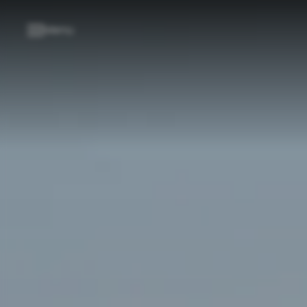
----
Menü