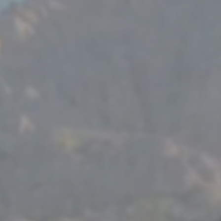
-----