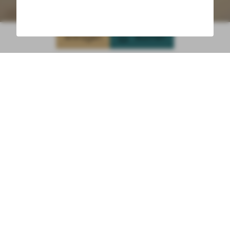
Anfragen
Buchen
Eine besondere Überraschung
zum Geburtstag
Überraschen Sie Ihre/n Liebste/n zu einem
besonderen Geburtstag:
Ein
festlich dekorierter Tisch
, der sofort für eine
fröhliche Geburtstagsstimmung sorgt