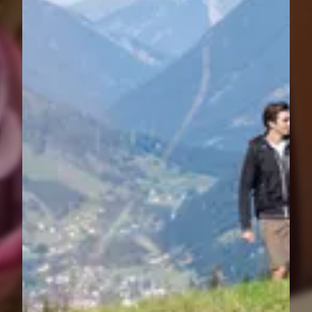
----
----
Paket „Geburtstag“
Überraschen Sie Ihre/n Liebste/n