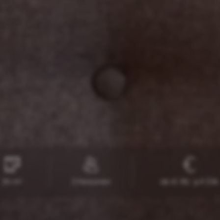
25 m²
2 Personen
ab € 116,- p.P./ÜN