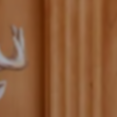
-----