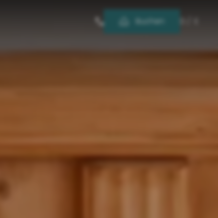
-----
Buchen
D
/
E