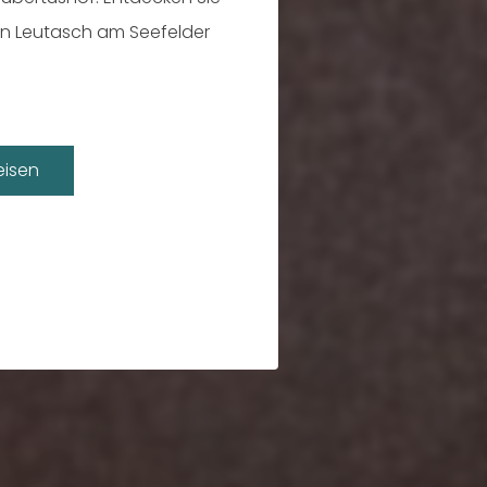
in Leutasch am Seefelder
isen