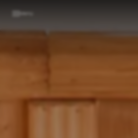
----
Menü