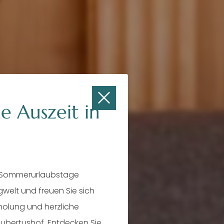
e Auszeit in
 Sommerurlaubstage
rgwelt und freuen Sie sich
rtus
rholung und herzliche
ubertushof. Entdecken Sie