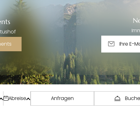
Ne
nts
Imm
rtushof
ments
Abreise
Anfragen
Buch