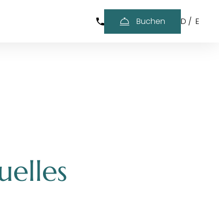
-----
Buchen
D
/
E
uelles