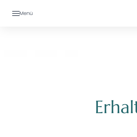
----
Menü
Erhal