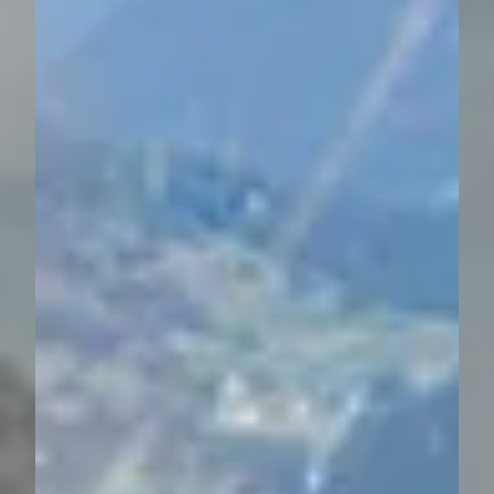
----
----