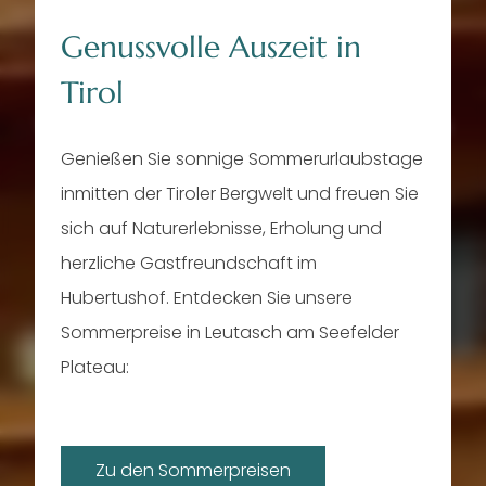
Herz
Genussvolle Auszeit in
Tirol
Zurück zum Ursprung. Zu den wahren
Werten. Frische, gesunde Produkte aus
der Region. Heimische Gerichte und
Genießen Sie sonnige Sommerurlaubstage
Kreationen, zum Teil seit Generationen
inmitten der Tiroler Bergwelt und freuen Sie
überliefert.
sich auf Naturerlebnisse, Erholung und
herzliche Gastfreundschaft im
Hubertushof. Entdecken Sie unsere
Sommerpreise in Leutasch am Seefelder
Plateau:
Zu den Sommerpreisen