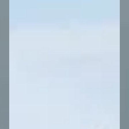
----
----