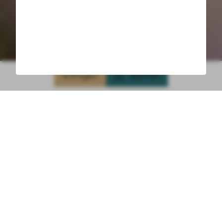
Anfragen
Buchen
Naturwellness & Family
4 Sterne Hotel
Hubertushof in
Leutasch